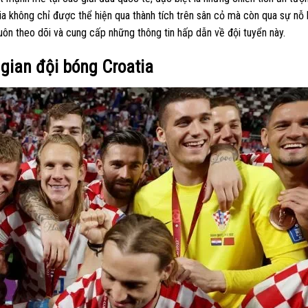
ia không chỉ được thể hiện qua thành tích trên sân cỏ mà còn qua sự nỗ 
ôn theo dõi và cung cấp những thông tin hấp dẫn về đội tuyển này.
 gian đội bóng Croatia