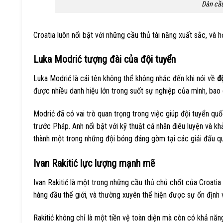
Dàn cầu
Croatia luôn nổi bật với những cầu thủ tài năng xuất sắc, và
Luka Modrić tượng đài của đội tuyển
Luka Modrić là cái tên không thể không nhắc đến khi nói về
đ
được nhiều danh hiệu lớn trong suốt sự nghiệp của mình, ba
Modrić đã có vai trò quan trọng trong việc giúp đội tuyển quố
trước Pháp. Anh nổi bật với kỹ thuật cá nhân điêu luyện và 
thành một trong những đội bóng đáng gờm tại các giải đấu q
Ivan Rakitić lực lượng mạnh mẽ
Ivan Rakitić là một trong những cầu thủ chủ chốt của Croati
hàng đầu thế giới, và thường xuyên thể hiện được sự ổn định 
Rakitić không chỉ là một tiền vệ toàn diện mà còn có khả năn