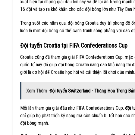
xuất hiện tại những giải đấu lớn này và để lại ấn tượng mạnh 
16 đội và tạo ra khó khăn cho các đội bóng lớn như Tây Ban 
Trong suốt các năm qua, đội bóng Croatia duy trì phong độ ổn 
luôn là một đội bóng có thể cạnh tranh sòng phẳng với các đố
Đội tuyển Croatia tại FIFA Confederations Cup
Croatia cũng đã tham gia giải FIFA Confederations Cup, mặc d
quốc tế này đã giúp đội bóng Croatia nâng cao khả năng thi đ
giới là cơ hội để Croatia học hỏi và cải thiện lối chơi của mình.
Xem Thêm
Đội tuyển Switzerland - Thăng Hoa Trong Bả
Mỗi lần tham gia giải đấu như FIFA Confederations Cup,
đội t
chỉ giúp họ phát triển kỹ năng mà còn chuẩn bị tốt hơn cho nh
đội bóng mạnh.