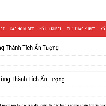
BET
CASINO KUBET
NỔ HŨ KUBET
THỂ THAO KUBET
XỔ
ng Thành Tích Ấn Tượng
Cùng Thành Tích Ấn Tượng
 mạnh mẽ tại các giải đấu quốc tế, đặc biệt là những chiến tích ấn tượ