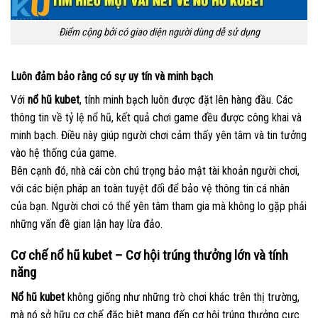
Điểm cộng bởi có giao diện người dùng dễ sử dụng
Luôn đảm bảo rằng có sự uy tín và minh bạch
Với
nổ hũ kubet
, tính minh bạch luôn được đặt lên hàng đầu. Các
thông tin về tỷ lệ nổ hũ, kết quả chơi game đều được công khai và
minh bạch. Điều này giúp người chơi cảm thấy yên tâm và tin tưởng
vào hệ thống của game.
Bên cạnh đó, nhà cái còn chú trọng bảo mật tài khoản người chơi,
với các biện pháp an toàn tuyệt đối để bảo vệ thông tin cá nhân
của bạn. Người chơi có thể yên tâm tham gia mà không lo gặp phải
những vấn đề gian lận hay lừa đảo.
Cơ chế nổ hũ kubet – Cơ hội trúng thưởng lớn và tính
năng
Nổ hũ kubet
không giống như những trò chơi khác trên thị trường,
mà nó sở hữu cơ chế đặc biệt mang đến cơ hội trúng thưởng cực