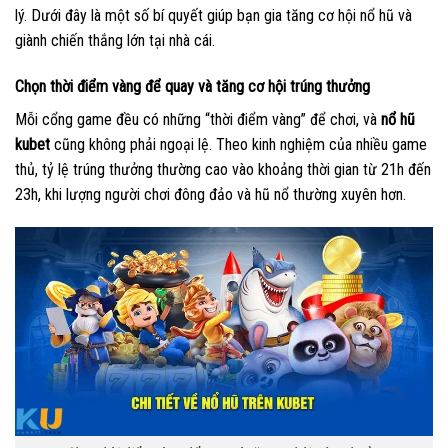
lý. Dưới đây là một số bí quyết giúp bạn gia tăng cơ hội nổ hũ và
giành chiến thắng lớn tại nhà cái.
Chọn thời điểm vàng để quay và tăng cơ hội trúng thưởng
Mỗi cổng game đều có những “thời điểm vàng” để chơi, và
nổ hũ
kubet
cũng không phải ngoại lệ. Theo kinh nghiệm của nhiều game
thủ, tỷ lệ trúng thưởng thường cao vào khoảng thời gian từ 21h đến
23h, khi lượng người chơi đông đảo và hũ nổ thường xuyên hơn.