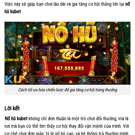
Việc này sẽ giúp bạn chơi lâu dài và gia tăng cơ hội thắng lớn tại
nổ
hũ kubet
.
Cách tối ưu hóa chiến lược để gia tăng cơ hội trúng thưởng
Lời kết
Nổ hũ kubet
không chỉ đơn thuần là một trò chơi đổi thưởng, mà là
nơi mà bạn có thể tìm thấy cơ hội thay đổi vận mệnh của mình. Với
cơ chế chơi đơn giản, tỷ lệ nổ hũ cao, và hệ thống trả thưởng minh