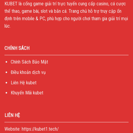
KUBET
là cổng game giải trí trực tuyến cung cấp casino, cá cược
thể thao, game bài, slot và bắn cá. Trang chủ hỗ trợ truy cập ổn
định trên mobile & PC, phù hợp cho người chơi tham gia giải trí mọi
lúc.
CHÍNH SÁCH
Chính Sách Bảo Mật
Điều khoản dịch vụ
Liên Hệ kubet
Khuyến Mãi kubet
LIÊN HỆ
Website:
https://kubet1.tech/