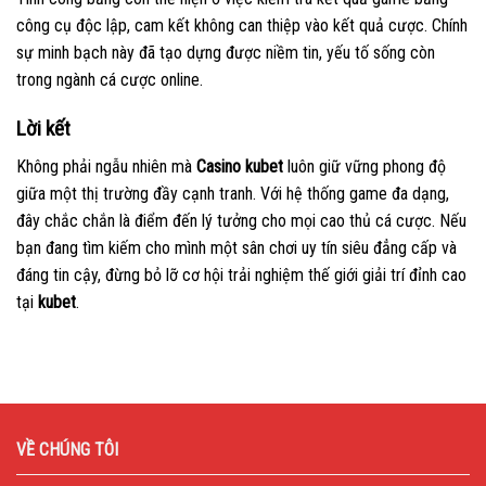
công cụ độc lập, cam kết không can thiệp vào kết quả cược. Chính
sự minh bạch này đã tạo dựng được niềm tin, yếu tố sống còn
trong ngành cá cược online.
Lời kết
Không phải ngẫu nhiên mà
Casino kubet
luôn giữ vững phong độ
giữa một thị trường đầy cạnh tranh. Với hệ thống game đa dạng,
đây chắc chắn là điểm đến lý tưởng cho mọi cao thủ cá cược. Nếu
bạn đang tìm kiếm cho mình một sân chơi uy tín siêu đẳng cấp và
đáng tin cậy, đừng bỏ lỡ cơ hội trải nghiệm thế giới giải trí đỉnh cao
tại
kubet
.
VỀ CHÚNG TÔI