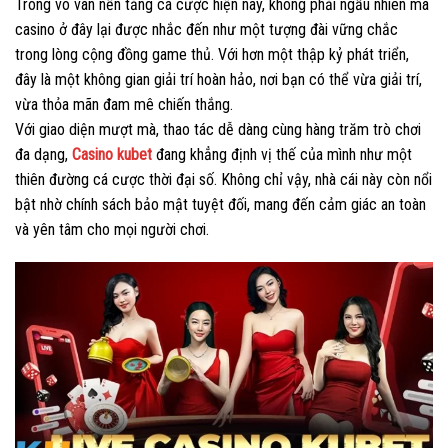
Trong vô vàn nền tảng cá cược hiện nay, không phải ngẫu nhiên mà
casino ở đây lại được nhắc đến như một tượng đài vững chắc
trong lòng cộng đồng game thủ. Với hơn một thập kỷ phát triển,
đây là một không gian giải trí hoàn hảo, nơi bạn có thể vừa giải trí,
vừa thỏa mãn đam mê chiến thắng.
Với giao diện mượt mà, thao tác dễ dàng cùng hàng trăm trò chơi
đa dạng,
Casino kubet
đang khẳng định vị thế của mình như một
thiên đường cá cược thời đại số. Không chỉ vậy, nhà cái này còn nổi
bật nhờ chính sách bảo mật tuyệt đối, mang đến cảm giác an toàn
và yên tâm cho mọi người chơi.