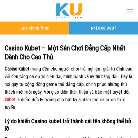
Bỏ
qua
nội
dung
Link Chính Thức
Nhận 88 USDT
Casino Kubet – Một Sân Chơi Đẳng Cấp Nhất
Dành Cho Cao Thủ
Casino kubet
mang đến cho người chơi trải nghiệm giải trí đỉnh cao
với nền tảng cá cược hiện đại, minh bạch và uy tín hàng đầu. Đây là
nơi quy tụ cộng đồng game thủ đẳng cấp, chinh phục những thử
thách mới mỗi ngày. Với giao diện thân thiện và bảo mật tuyệt đối,
kubet
là điểm đến lý tưởng cho bất kỳ ai đam mê cá cược trực
tuyến.
Lý do khiến Casino kubet trở thành cái tên không thể bỏ
lỡ