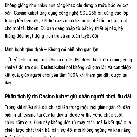
Không giống như nhiều nền tảng khác chỉ dừng ở mức bảo vệ cơ
bản.
Casino kubet
ứng dụng công nghệ SSL 256-bit cùng các lớp
tường lửa tiên tiến, kết hợp xác minh hai bước để tối ưu bảo mật
cho mỗi tài khoản. Dù bạn đăng nhập từ bất kỳ thiết bị nào, hệ
thống đều hoạt động trơn tru và an toàn tuyệt đối.
Minh bạch giao dịch – Không có chỗ cho gian lận
Tất cả lịch sử nạp, rút tiền và cược đều được lưu trữ rõ ràng, công
khai và dễ tra cứu.
Casino kubet
nói không với gian lận và can thiệp
kết quả, giúp người chơi yên tâm 100% khi tham gia đặt cược tại
đây.
Phân tích lý do Casino kubet giữ chân người chơi lâu dài
Trong khi nhiều nhà cái chỉ nổi lên trong một thời gian ngắn rồi dần
biến mất, casino tại đây lại duy trì được vị thế vững chắc suốt
nhiều năm qua. Điều này không đến từ may mắn, mà là kết quả của
chiến lược phát triển bài bản, sự đổi mới không ngừng và khả năng