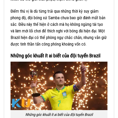
Điểm thú vị là dù từng trải qua những thời kỳ suy giảm
phong độ, đội bóng xứ Samba chưa bao giờ đánh mất bản
sắc. Điều này thể hiện ở cách mà họ không ngừng tái tạo
và làm mới lối chơi để thích nghi với bóng đá hiện đại. Một
Brazil hiện đại có thể phòng ngự chắc chắn, nhưng vẫn giữ
được tinh thần tấn công phóng khoáng vốn có.
Những góc khuất ít ai biết của đội tuyển Brazil
Những góc khuất ít ai biết của đội tuyển Brazil