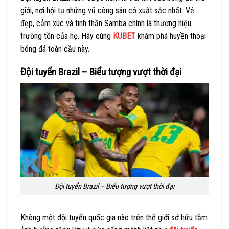
giới, nơi hội tụ những vũ công sân cỏ xuất sắc nhất. Vẻ
đẹp, cảm xúc và tinh thần Samba chính là thương hiệu
trường tồn của họ. Hãy cùng
KUBET
khám phá huyền thoại
bóng đá toàn cầu này.
Đội tuyển Brazil – Biểu tượng vượt thời đại
Đội tuyển Brazil – Biểu tượng vượt thời đại
Không một đội tuyển quốc gia nào trên thế giới sở hữu tầm