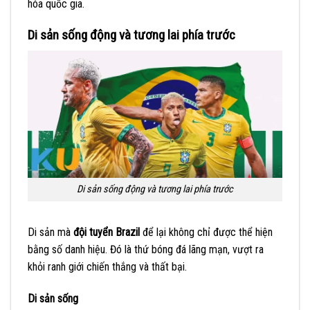
hóa quốc gia.
Di sản sống động và tương lai phía trước
Di sản sống động và tương lai phía trước
Di sản mà
đội tuyển Brazil
để lại không chỉ được thể hiện
bằng số danh hiệu. Đó là thứ bóng đá lãng mạn, vượt ra
khỏi ranh giới chiến thắng và thất bại.
Di sản sống