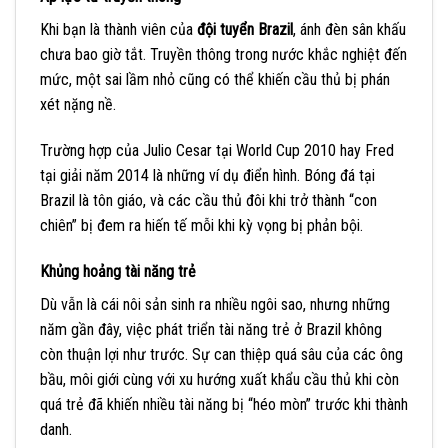
Khi bạn là thành viên của
đội tuyển Brazil
, ánh đèn sân khấu
chưa bao giờ tắt. Truyền thông trong nước khắc nghiệt đến
mức, một sai lầm nhỏ cũng có thể khiến cầu thủ bị phán
xét nặng nề.
Trường hợp của Julio Cesar tại World Cup 2010 hay Fred
tại giải năm 2014 là những ví dụ điển hình. Bóng đá tại
Brazil là tôn giáo, và các cầu thủ đôi khi trở thành “con
chiên” bị đem ra hiến tế mỗi khi kỳ vọng bị phản bội.
Khủng hoảng tài năng trẻ
Dù vẫn là cái nôi sản sinh ra nhiều ngôi sao, nhưng những
năm gần đây, việc phát triển tài năng trẻ ở Brazil không
còn thuận lợi như trước. Sự can thiệp quá sâu của các ông
bầu, môi giới cùng với xu hướng xuất khẩu cầu thủ khi còn
quá trẻ đã khiến nhiều tài năng bị “héo mòn” trước khi thành
danh.