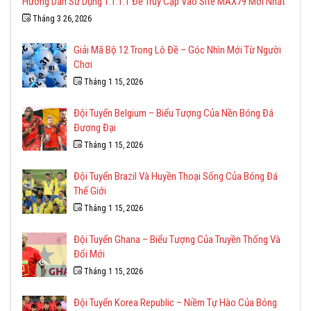
Hướng Dẫn Sử Dụng 1.1.1.1 Để Truy Cập Vào Site MAX79 Mới Nhất
Tháng 3 26, 2026
Giải Mã Bộ 12 Trong Lô Đề – Góc Nhìn Mới Từ Người
Chơi
Tháng 1 15, 2026
Đội Tuyển Belgium – Biểu Tượng Của Nền Bóng Đá
Đương Đại
Tháng 1 15, 2026
Đội Tuyển Brazil Và Huyền Thoại Sống Của Bóng Đá
Thế Giới
Tháng 1 15, 2026
Đội Tuyển Ghana – Biểu Tượng Của Truyền Thống Và
Đổi Mới
Tháng 1 15, 2026
Đội Tuyển Korea Republic – Niềm Tự Hào Của Bóng