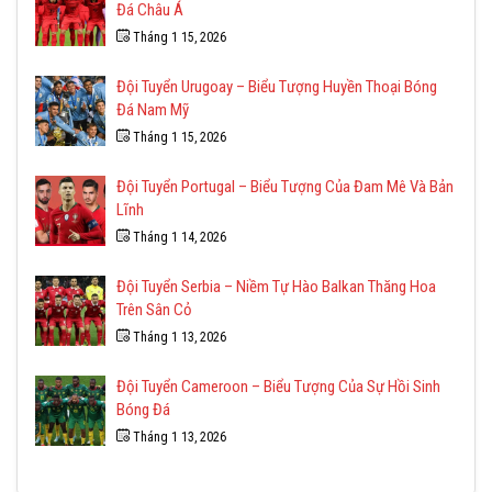
Đá Châu Á
Tháng 1 15, 2026
Đội Tuyển Urugoay – Biểu Tượng Huyền Thoại Bóng
Đá Nam Mỹ
Tháng 1 15, 2026
Đội Tuyển Portugal – Biểu Tượng Của Đam Mê Và Bản
Lĩnh
Tháng 1 14, 2026
Đội Tuyển Serbia – Niềm Tự Hào Balkan Thăng Hoa
Trên Sân Cỏ
Tháng 1 13, 2026
Đội Tuyển Cameroon – Biểu Tượng Của Sự Hồi Sinh
Bóng Đá
Tháng 1 13, 2026