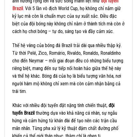
ảnh hưởng rộng lớn và sức sống mãnh liệt như
đội tuyển
Brazil
. Với 5 lần vô địch World Cup, họ không chỉ nắm giữ
kỷ lục mà còn là chuẩn mực của sự xuất sắc. Điều đặc
biệt của đội bóng này không chỉ nằm ở thành tích mà còn ở
cách họ chơi bóng – tự do, sáng tạo và đầy cảm xúc.
Thế hệ vàng của bóng đá Brazil trải dài qua nhiều thập kỷ.
Từ thời Pelé, Zico, Romário, Rivaldo, Ronaldo, Ronaldinho
cho đến Neymar – mỗi giai đoạn đều có những biểu tượng
riêng biệt, mang đến sự tiếp nối hoàn hảo giữa thế hệ này
và thế hệ khác. Bóng đá của họ là biểu tượng văn hóa, nơi
người hâm mộ không chỉ xem mà còn cảm nhận bằng cả
trái tim.
Khác với nhiều đội tuyển đặt nặng tính chiến thuật,
đội
tuyển Brazil
thường dựa vào khả năng cá nhân, sự ngẫu
hứng và cảm hứng từ khán đài để tạo nên các trận cầu
mãn nhãn. Từng pha xử lý kỹ thuật đậm chất đường phố
khiến cả thế giới thán phục, thậm chí là ghen tị.