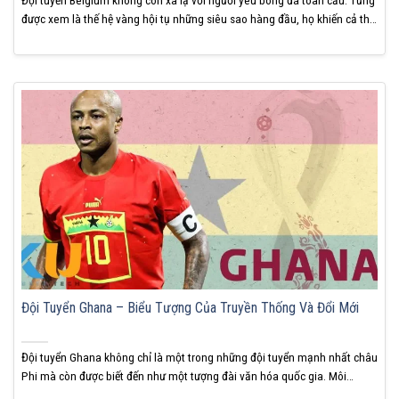
Đội tuyển Belgium không còn xa lạ với người yêu bóng đá toàn cầu. Từng
được xem là thế hệ vàng hội tụ những siêu sao hàng đầu, họ khiến cả thế
giới kỳ vọng. Nhưng đằng sau ánh hào quang là nhiều điều chưa từng
được nói ra. KUBET sẽ giúp bạn nhìn nhận...
Đội Tuyển Ghana – Biểu Tượng Của Truyền Thống Và Đổi Mới
Đội tuyển Ghana không chỉ là một trong những đội tuyển mạnh nhất châu
Phi mà còn được biết đến như một tượng đài văn hóa quốc gia. Môi
trường bóng đá của Ghana là nơi giao thoa giữa truyền thống bản địa và