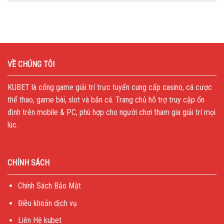
VỀ CHÚNG TÔI
KUBET
là cổng game giải trí trực tuyến cung cấp casino, cá cược
thể thao, game bài, slot và bắn cá. Trang chủ hỗ trợ truy cập ổn
định trên mobile & PC, phù hợp cho người chơi tham gia giải trí mọi
lúc.
CHÍNH SÁCH
Chính Sách Bảo Mật
Điều khoản dịch vụ
Liên Hệ kubet