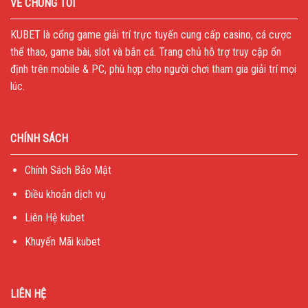
VỀ CHÚNG TÔI
KUBET
là cổng game giải trí trực tuyến cung cấp casino, cá cược
thể thao, game bài, slot và bắn cá. Trang chủ hỗ trợ truy cập ổn
định trên mobile & PC, phù hợp cho người chơi tham gia giải trí mọi
lúc.
CHÍNH SÁCH
Chính Sách Bảo Mật
Điều khoản dịch vụ
Liên Hệ kubet
Khuyến Mãi kubet
LIÊN HỆ