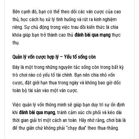
Bên cạnh đó, bạn có thể theo dõi các ván cược của cao
thủ, học cách họ xử lý tình huống và rút ra kinh nghiệm
riêng. Sự chủ động trong việc trau dồi kiến thức là chìa
khóa giúp bạn trở thành cao thủ
đánh bài qua mạng
thực
thụ.
Quản lý vốn cược hợp lý – Yếu tố sống còn
Đây là một trong những nguyên tắc sống còn trong bất kỳ
trò chơi nào có yếu tố tài chính. Bạn nên chia nhỏ vốn
cược, đặt giới hạn thua trong ngày và không bao giờ dốc
toàn bộ tài sản vào một ván cược.
Việc quản lý vốn thông minh sẽ giúp bạn duy trì sự ổn định
khi
đánh bài qua mạng
, tránh cảm xúc chi phối và kéo dài
thời gian giải trí một cách an toàn. Hãy nhớ rằng, chơi bài là
để thư giãn chứ không phải “chạy đua” theo thua-thắng.