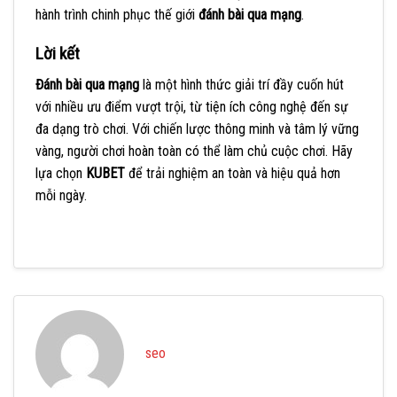
hành trình chinh phục thế giới
đánh bài qua mạng
.
Lời kết
Đánh bài qua mạng
là một hình thức giải trí đầy cuốn hút
với nhiều ưu điểm vượt trội, từ tiện ích công nghệ đến sự
đa dạng trò chơi. Với chiến lược thông minh và tâm lý vững
vàng, người chơi hoàn toàn có thể làm chủ cuộc chơi. Hãy
lựa chọn
KUBET
để trải nghiệm an toàn và hiệu quả hơn
mỗi ngày.
seo