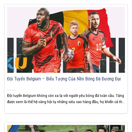
Đội Tuyển Belgium – Biểu Tượng Của Nền Bóng Đá Đương Đại
Đội tuyển Belgium không còn xa lạ với người yêu bóng đá toàn cầu. Từng
được xem là thế hệ vàng hội tụ những siêu sao hàng đầu, họ khiến cả thế
giới kỳ vọng. Nhưng đằng sau ánh hào quang là nhiều điều chưa từng
được nói ra. KUBET sẽ giúp bạn nhìn nhận...