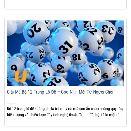
Một trong những giải pháp đơn giản, hiệu quả và phổ biến nhất hiện nay
chính là sử dụng 1.1.1.1. Bài viết dưới đây sẽ hướng dẫn...
Giải Mã Bộ 12 Trong Lô Đề – Góc Nhìn Mới Từ Người Chơi
Bộ 12 trong lô đề không chỉ là trò may rủi mà còn ẩn chứa những quy tắc,
biểu tượng và chiến lược đầy tính nghệ thuật. Trong đó, bộ 12 là một tổ
hợp đặc biệt, mang theo nhiều ý nghĩa sâu xa mà không phải ai cũng
hiểu rõ. Hãy cùng KUBET giải...