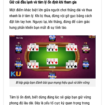
Giữ cái đầu lạnh và tâm lý ổn định khi tham gia
Một điểm khác biệt lớn giữa người chơi thắng dài và thua
nhanh là ở tâm lý. Khi bị thua, đừng vội gỡ gạc bằng cách
đặt lớn tay hơn. Ngược lại, khi thắng, đừng để cảm giác
hưng phấn khiến bạn mất đi sự tỉnh táo.
Bí kíp giúp bạn đánh bài qua mạng hiệu quả và bền vững
Tâm lý ổn định, biết dừng đúng lúc sẽ giúp bạn giữ vững
phong độ lâu dài. Đây là yếu tố cực kỳ quan trọng trong