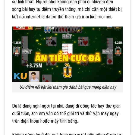
sự linh hoạt. Người chơi không cần phải di chuyển đến
sòng bài hay tụ điểm truyền thống, mà chỉ cần một thiết bị
kết nối internet là đã có thể tham gia mọi lúc, mọi nơi.
Ưu điểm nổi bật khi tham gia đánh bài qua mạng hiện nay
Dù là đang nghỉ ngơi tại nhà, đang đi công tác hay thư giãn
cuối tuần, anh em vẫn có thể giải trí và thử vận may ngay
trên điện thoại hoặc máy tính bảng.
Không dừng lại ở đó, quá trình nạp – rút tiền cũng được tự