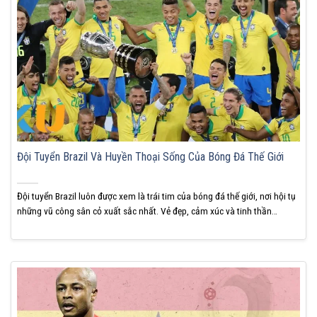
Đội Tuyển Brazil Và Huyền Thoại Sống Của Bóng Đá Thế Giới
Đội tuyển Brazil luôn được xem là trái tim của bóng đá thế giới, nơi hội tụ
những vũ công sân cỏ xuất sắc nhất. Vẻ đẹp, cảm xúc và tinh thần
Samba chính là thương hiệu trường tồn của họ. Hãy cùng KUBET khám
phá huyền thoại bóng đá toàn cầu này. Đội tuyển...