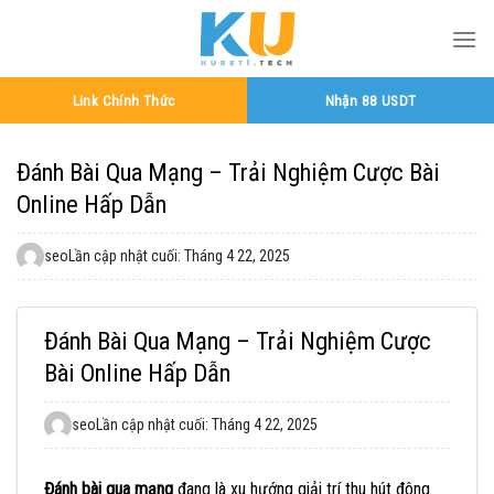
Bỏ
qua
nội
dung
Link Chính Thức
Nhận 88 USDT
Đánh Bài Qua Mạng – Trải Nghiệm Cược Bài
Online Hấp Dẫn
seo
Lần cập nhật cuối: Tháng 4 22, 2025
Đánh Bài Qua Mạng – Trải Nghiệm Cược
Bài Online Hấp Dẫn
seo
Lần cập nhật cuối: Tháng 4 22, 2025
Đánh bài qua mạng
đang là xu hướng giải trí thu hút đông