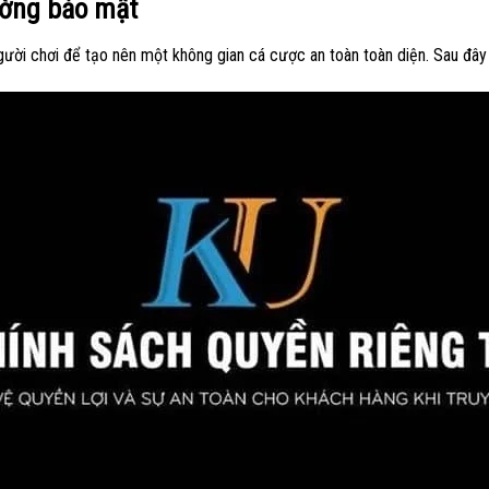
ường bảo mật
ời chơi để tạo nên một không gian cá cược an toàn toàn diện. Sau đây l