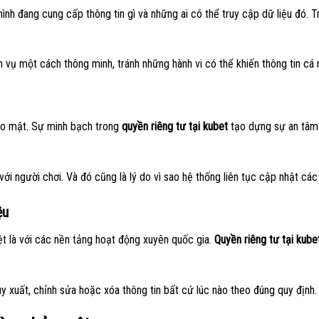
mình đang cung cấp thông tin gì và những ai có thể truy cập dữ liệu đó. 
ụ một cách thông minh, tránh những hành vi có thể khiến thông tin cá nh
bảo mật. Sự minh bạch trong
quyền riêng tư tại kubet
tạo dựng sự an tâm c
 với người chơi. Và đó cũng là lý do vì sao hệ thống liên tục cập nhật cá
ệu
t là với các nền tảng hoạt động xuyên quốc gia.
Quyền riêng tư tại kube
 xuất, chỉnh sửa hoặc xóa thông tin bất cứ lúc nào theo đúng quy định.