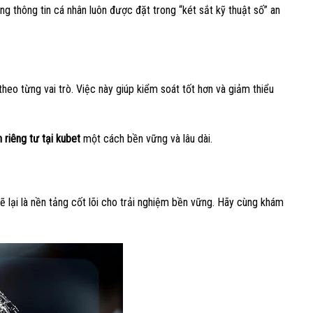
g thông tin cá nhân luôn được đặt trong “két sắt kỹ thuật số” an
heo từng vai trò. Việc này giúp kiểm soát tốt hơn và giảm thiểu
 riêng tư tại kubet
một cách bền vững và lâu dài.
 lại là nền tảng cốt lõi cho trải nghiệm bền vững. Hãy cùng khám