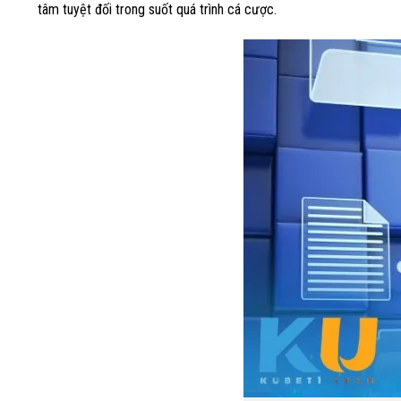
tâm tuyệt đối trong suốt quá trình cá cược.