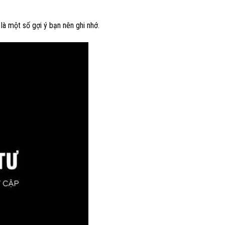
à một số gợi ý bạn nên ghi nhớ.