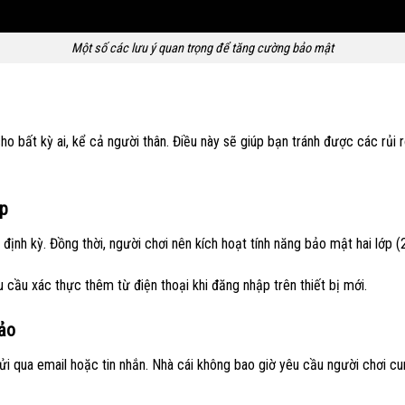
Một số các lưu ý quan trọng để tăng cường bảo mật
 bất kỳ ai, kể cả người thân. Điều này sẽ giúp bạn tránh được các rủi 
ớp
định kỳ. Đồng thời, người chơi nên kích hoạt tính năng bảo mật hai lớp
cầu xác thực thêm từ điện thoại khi đăng nhập trên thiết bị mới.
đảo
gửi qua email hoặc tin nhắn. Nhà cái không bao giờ yêu cầu người chơi