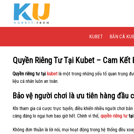
Bỏ
qua
nội
dung
KUBET
BẮN CÁ KU
Quyền Riêng Tư Tại Kubet – Cam Kết 
Quyền riêng tư tại
kubet
là một trong những yếu tố quan trọng đượ
liệu cá nhân luôn an toàn.
Bảo vệ người chơi là ưu tiên hàng đầu 
Khi tham gia cá cược trực tuyến, điều khiến nhiều người chơi băn
càng đáng lo ngại hơn bao giờ hết. Chính vì thế,
quyền riêng tư
tại
Không đơn thuần là lời nói, mọi hoạt động trong hệ thống đều xo